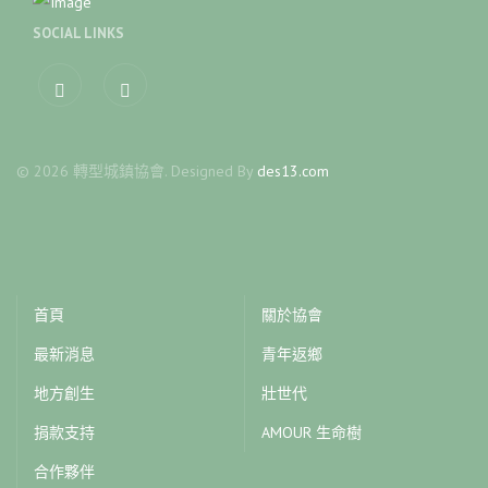
SOCIAL LINKS
fab
fab
fa-
fa-
facebook-
youtube
© 2026 轉型城鎮協會. Designed By
des13.com
f
首頁
關於協會
最新消息
青年返鄉
地方創生
壯世代
捐款支持
AMOUR 生命樹
合作夥伴