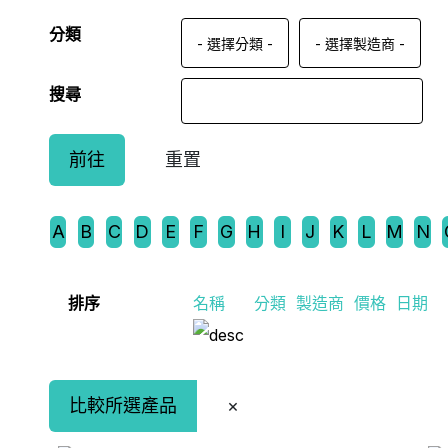
分類
搜尋
A
B
C
D
E
F
G
H
I
J
K
L
M
N
排序
名稱
分類
製造商
價格
日期
比較所選產品
×