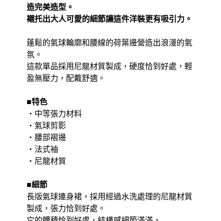
造完美造型。
襯托出大人可愛的細節讓這件洋裝更有吸引力。
蓬鬆的氣球輪廓和腰線的荷葉邊營造出浪漫的氣
氛。
這款單品採用尼龍材質製成，硬度恰到好處，輕
盈無壓力，配戴舒適。
■特色
・中等張力材料
・氣球剪影
・腰部褶邊
・法式袖
・尼龍材質
■細節
長版氣球連身裙，採用經過水洗處理的尼龍材質
製成，張力恰到好處。
它的體積恰到好處，結構感細節滿滿，