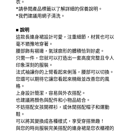
衣。
*請參閱產品標籤以了解詳細的保養說明。
*我們建議用網子清洗。
■ 說明
這款長連身裙設計可愛，注重細節，材質也可以
毫不猶豫地穿著。
腰部飾有褶邊，氣球廓形的體積恰到好處。
只需一件，您就可以打造出一套高度完整且令人
印象深刻的服裝。
法式袖讓你的上臂看起來俐落，腰部可以切換。
您還可以期待它讓您看起來精緻並改善您的風
格。
上身設計簡潔，容易與外衣搭配。
也建議將顏色與配件和小物品結合。
不妨搭配女孩開襟衫，或休閒搭配帽子和運動
鞋。
可以將其變換成各種樣式，享受穿搭樂趣！
與您的時尚服裝完美搭配的連身裙是您衣櫃裡的