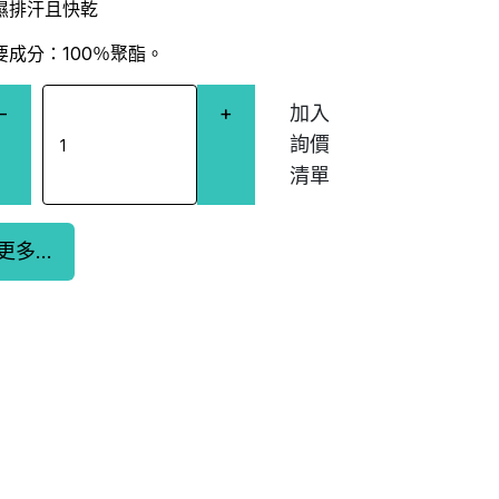
濕排汗且快乾
要成分：100％聚酯。
−
+
更多...