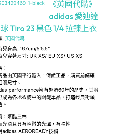
《英國代購》
adidas 愛迪達
球 Tiro 23 黑色 1/4 拉鍊上衣
類:
英國代購
兒身高: 167cm/5'5.5"
兒穿著尺寸: UK XS/ EU XS/ US XS
紹：
商品由英國平行輸入，保證正品，購買前請確
相關尺寸。
idas performance擁有超過60年的歷史，其服
已成為各地衣櫥中的關鍵單品，打造經典街頭
格。
質：聚酯三棉
面光滑且具有輕微的光澤，有彈性
adidas AEROREADY技術