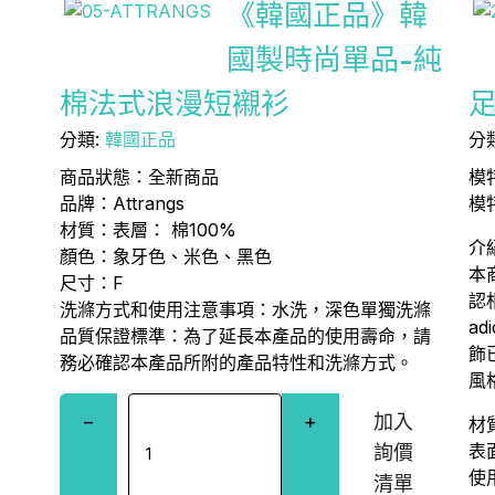
《韓國正品》韓
國製時尚單品-純
棉法式浪漫短襯衫
足
分類:
韓國正品
分
商品狀態：全新商品
模特
品牌：Attrangs
模特
材質：表層： 棉100%
介
顏色：象牙色、米色、黑色
本
尺寸：F
認
洗滌方式和使用注意事項：水洗，深色單獨洗滌
ad
品質保證標準：為了延長本產品的使用壽命，請
飾
務必確認本產品所附的產品特性和洗滌方式。
風
−
+
材
表
使用