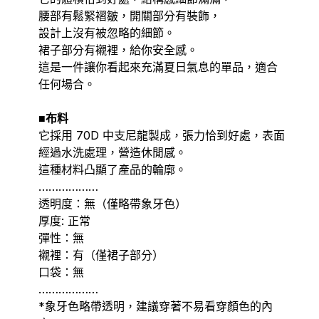
腰部有鬆緊褶皺，開關部分有裝飾，
設計上沒有被忽略的細節。
裙子部分有襯裡，給你安全感。
這是一件讓你看起來充滿夏日氣息的單品，適合
任何場合。
■布料
它採用 70D 中支尼龍製成，張力恰到好處，表面
經過水洗處理，營造休閒感。
這種材料凸顯了產品的輪廓。
………………
透明度：無（僅略帶象牙色）
厚度: 正常
彈性：無
襯裡：有（僅裙子部分）
口袋：無
………………
*象牙色略帶透明，建議穿著不易看穿顏色的內