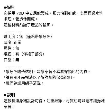
■布料
它採用 70D 中支尼龍製成，張力恰到好處，表面經過水洗
處理，營造休閒感。
這種材料凸顯了產品的輪廓。
………………
透明度：無（僅略帶象牙色）
厚度: 正常
彈性：無
襯裡：有（僅裙子部分）
口袋：無
………………
*象牙色略帶透明，建議穿著不易看穿顏色的內衣。
*請參閱產品標籤以了解詳細的保養說明。
*我們建議用網子清洗。
■ 說明
這款長連身裙設計可愛，注重細節，材質也可以毫不猶豫地
穿著。