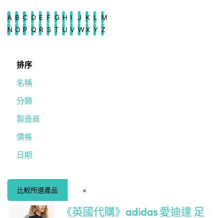
A
B
C
D
E
F
G
H
I
J
K
L
M
N
O
P
Q
R
S
T
U
V
W
X
Y
Z
排序
名稱
分類
製造商
價格
日期
比較所選產品
×
《英國代購》adidas 愛迪達 足