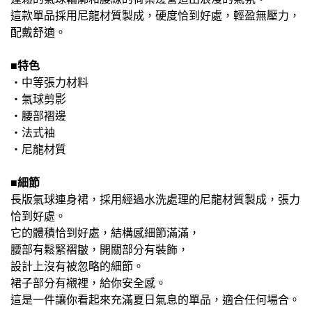
這款單品採用尼龍材質製成，硬度恰到好處，輕盈無壓力，
配戴舒適。
■特色
・中等張力材料
・氣球剪影
・腰部褶邊
・法式袖
・尼龍材質
■細節
長版氣球連身裙，採用經過水洗處理的尼龍材質製成，張力
恰到好處。
它的體積恰到好處，結構感細節滿滿，
腰部有鬆緊褶皺，開關部分有裝飾，
設計上沒有被忽略的細節。
裙子部分有襯裡，給你安全感。
這是一件讓你看起來充滿夏日氣息的單品，適合任何場合。