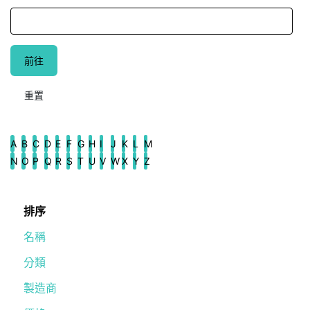
A
B
C
D
E
F
G
H
I
J
K
L
M
N
O
P
Q
R
S
T
U
V
W
X
Y
Z
排序
名稱
分類
製造商