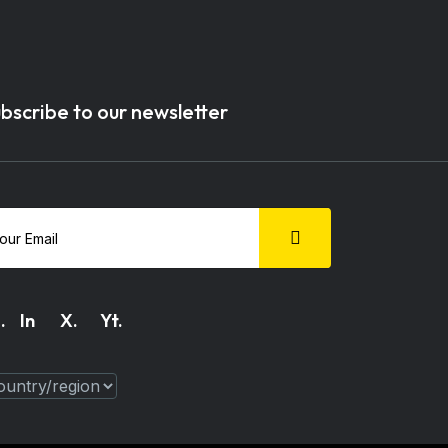
bscribe to our newsletter
.
In
X.
Yt.