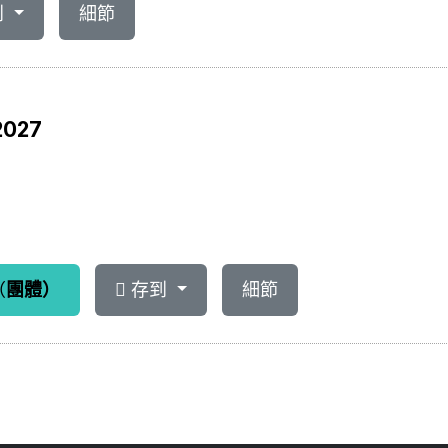
到
細節
2027
（
團體）
存到
細節